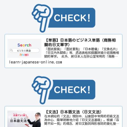
文都可以搜尋。希望本網站能對日文學習者的日文能力
提升多多少少都有所幫助。
【単語】日本語のビジネス単語（商務相
關的日文單字）
「面試服裝」「面試要點」「日本禮儀」「交換名片」
「日文內外關係」等，透過表格和插圖詳細介紹商務相
關的單字。 此外，將日本人在辦公室常用的「商務用
語」按50音順序進行整理，將日文商務郵件的寫法分成
learn-japanese-online.com
「公司內」「公司外」，按郵件主題作成了日文的範
本。 為了便於理解日文內容，在日文範本旁邊合併了
中文翻譯。關於旅行常用單字和商務相關單字，請一起
參考「日常單字」和「商務單字」。此外，如果有想查
找的單字，請在網頁右上角的搜尋欄輸入相關單字。日
文或中文都可以搜尋。希望本網站能對日文學習者的日
文能力提升多多少少都有所幫助。
【文法】日本語文法（日文文法）
在本網站的「文法」類別中，以會話中常用的初級文法
為中心，簡單明瞭地介紹「日文文法基礎」。根據「百
聞不如一見」的概念，將日文動詞與形容詞的變化整理