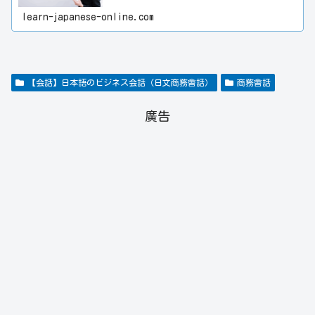
成一覽表，並透過表格與插圖，儘量淺顯易懂地解釋了
日文獨特的「助詞」「敬語」「授受表現」等稍微複雜
learn-japanese-online.com
的文法。此外，將日文的「自動詞」與「他動詞」按4
種類型整理成一覽表，並且每個動詞都附有日文例句和
中文翻譯。在「大家的日語〈初級〉」這本書中學習到
的N4-N5等級的文法，全部都在本網站的「文法」類別
中有介紹。為了讓學習者方便參考「大家的日本語〈初
級〉」教材，於是在和「大家的日本語（初級）」教材
有相關的文法頁面上標註了「大家的日本語第×課」。
【会話】日本語のビジネス会話（日文商務會話）
商務會話
希望本網站能對日文學習者的日文能力提升多多少少都
有所幫助。
廣告