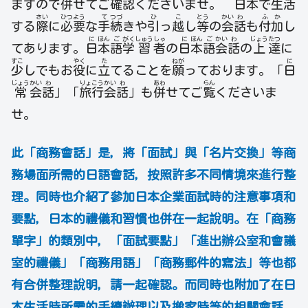
ますので併せてご確認くださいませ。 日本で生活
さい
ひつ
よう
て
つづ
ひ
こ
とう
かい
わ
ふ
か
する
際
に
必
要
な
手
続
きや
引
っ
越
し
等
の
会
話
も
付
加
し
に
ほん
ご
がく
しゅう
しゃ
に
ほん
ご
かい
わ
じょう
たつ
てあります。
日
本
語
学
習
者
の
日
本
語
会
話
の
上
達
に
すこ
やく
た
ねが
に
少
しでもお
役
に
立
てることを
願
っております。「
日
じょう
かい
わ
りょ
こう
かい
わ
あわ
らん
常
会
話
」「
旅
行
会
話
」も
併
せてご
覧
くださいま
せ。
此「商務會話」是，將「面試」與「名片交換」等商
務場面所需的日語會話，按照許多不同情境來進行整
理。同時也介紹了參加日本企業面試時的注意事項和
要點，日本的禮儀和習慣也併在一起說明。在「商務
單字」的類別中，
「面試要點」
「進出辦公室和會議
室的禮儀」
「商務用語」
「商務郵件的寫法」等也都
有合併整理說明，
請一起確認。而同時也附加了在日
本生活時所需的手續辦理以及搬家時等的相關會話。