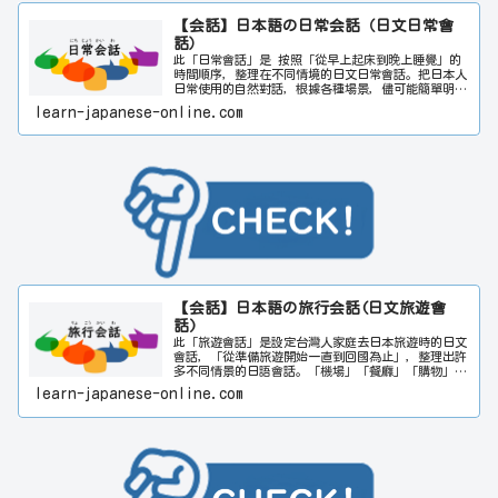
【会話】日本語の日常会話（日文日常會
話）
此「日常會話」是 按照「從早上起床到晚上睡覺」的
時間順序，整理在不同情境的日文日常會話。把日本人
日常使用的自然對話，根據各種場景，儘可能簡單明暸
地編寫。此外，附有人物插畫，可讓您更容易理解「誰
learn-japanese-online.com
在與誰交談」。希望透過此網站對日文學習者的會話能
力提升多多少少都有所幫助。請同時參閱「日常會話」
與「旅遊會話」。
【会話】日本語の旅行会話(日文旅遊會
話)
此「旅遊會話」是設定台灣人家庭去日本旅遊時的日文
會話，「從準備旅遊開始一直到回國為止」，整理出許
多不同情景的日語會話。「機場」「餐廳」「購物」
「旅遊中發生的事情」等等，簡單明瞭地寫出在旅遊當
learn-japanese-online.com
中可能會用到的日文會話。希望透過此網站對日文學習
者的會話能力提升多多少少都有所幫助。請同時參閱
「日常會話」與「商務會話」。