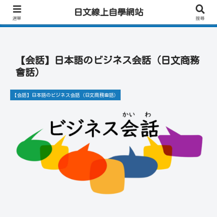
日文學習首選｜快速學會實用日文｜專業日籍老師一對一線上教學｜高效會話練
日文線上自學網站
習！
選單
搜尋
【会話】日本語のビジネス会話（日文商務
會話）
【会話】日本語のビジネス会話（日文商務會話）