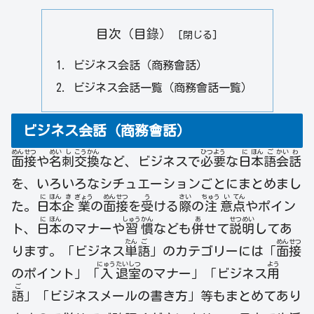
目次（目錄）
ビジネス会話（商務會話）
ビジネス会話一覧（商務會話一覧）
ビジネス会話（商務會話）
めん
せつ
めい
し
こう
かん
ひつ
よう
に
ほん
ご
かい
わ
面
接
や
名
刺
交
換
など、ビジネスで
必
要
な
日
本
語
会
話
を、いろいろなシチュエーションごとにまとめまし
に
ほん
き
ぎょう
めん
せつ
う
さい
ちゅう
い
てん
た。
日
本
企
業
の
面
接
を
受
ける
際
の
注
意
点
やポイン
に
ほん
しゅう
かん
あ
せつ
めい
ト、
日
本
のマナーや
習
慣
なども
併
せて
説
明
してあ
たん
ご
めん
せつ
ります。「ビジネス
単
語
」のカテゴリーには「
面
接
にゅう
たい
しつ
よう
のポイント」「
入
退
室
のマナー」「ビジネス
用
ご
語
」「ビジネスメールの書き方」等もまとめてあり