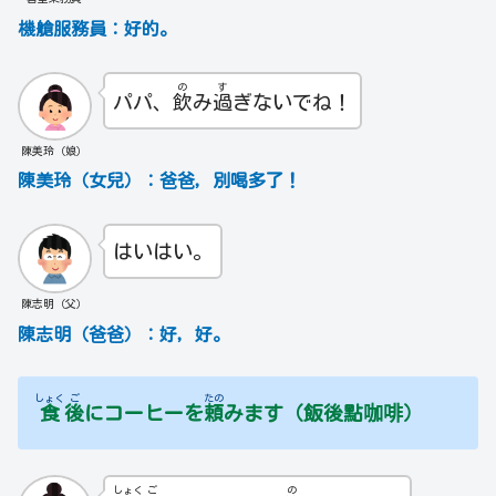
機艙服務員：好的。
の
す
パパ、
飲
み
過
ぎないでね！
陳美玲（娘）
陳美玲（女兒）：爸爸，別喝多了！
はいはい。
陳志明（父）
陳志明（爸爸）：好，好。
しょく
ご
たの
食
後
にコーヒーを
頼
みます（飯後點咖啡）
しょく
ご
の