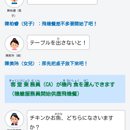
陳柏睿（息
子）
陳柏睿（兒子）：飛機餐差不多要開始了吧！
だ
テーブルを
出
さないと！
陳美玲（娘）
陳美玲（女兒）：那先把桌子放下來吧！
きゃく
しつ
じょう
む
いん
き
ない
しょく
はこ
客
室
乗
務
員
（CA）が
機
内
食
を
運
んできます
（機艙服務員開始供應飛機餐）
さかな
チキンかお
魚
、どちらになさいます
か？