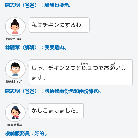
陳志明（爸爸）：那我也要魚。
私はチキンにするわ。
林麗華（母）
林麗華（媽媽）：我要雞肉。
さかな
ねが
じゃ、チキン２つと
魚
２つでお
願
いし
ます。
陳志明（父）
陳志明（爸爸）：請給我兩份魚和兩份雞肉。
かしこまりました。
客室乗務員
機艙服務員：好的。