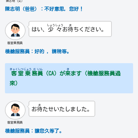
陳志明（父）
陳志明（爸爸）：不好意思，您好！
しょう
しょう
ま
はい、
少
々
お
待
ちください。
客室乗務員
機艙服務員：好的 ，請稍等。
きゃく
しつ
じょう
む
いん
き
客
室
乗
務
員
（CA）が
来
ます（機艙服務員過
來）
ま
お
待
たせいたしました。
客室乗務員
機艙服務員：讓您久等了。