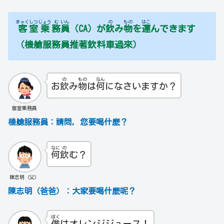
きゃく
しつ
じょう
む
いん
の
もの
はこ
客
室
乗
務
員
（CA）が
飲
み
物
を
運
んできます
（機艙服務員推著飲料車過來）
の
もの
なん
お
飲
み
物
は
何
になさいますか？
客室乗務員
機艙服務員：請問，您要喝什麼？
なに
の
何
飲
む？
陳志明（父）
陳志明（爸爸）：大家要喝什麼呢？
ぼく
僕
はオレンジジュース！