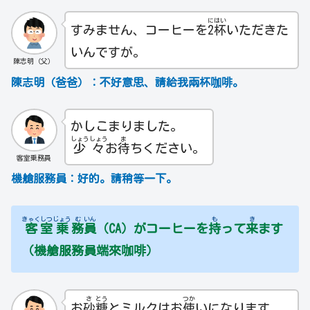
に
はい
すみません、コーヒーを
2
杯
いただきた
いんですが。
陳志明（父）
陳志明（爸爸）：不好意思、請給我兩杯咖啡。
かしこまりました。
しょう
しょう
ま
少
々
お
待
ちください。
客室乗務員
機艙服務員：好的。請稍等一下。
きゃく
しつ
じょう
む
いん
も
き
客
室
乗
務
員
（CA）がコーヒーを
持
って
来
ます
（機艙服務員端來咖啡）
さ
とう
つか
お
砂
糖
とミルクはお
使
いになります