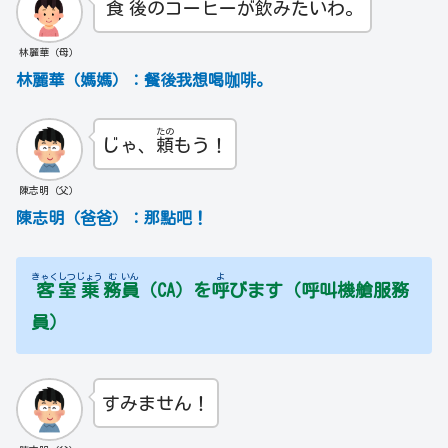
食
後
のコーヒーが
飲
みたいわ。
林麗華（母）
林麗華（媽媽）：餐後我想喝咖啡。
たの
じゃ、
頼
もう！
陳志明（父）
陳志明（爸爸）：那點吧！
きゃく
しつ
じょう
む
いん
よ
客
室
乗
務
員
（CA）を
呼
びます（呼叫機艙服務
員）
すみません！