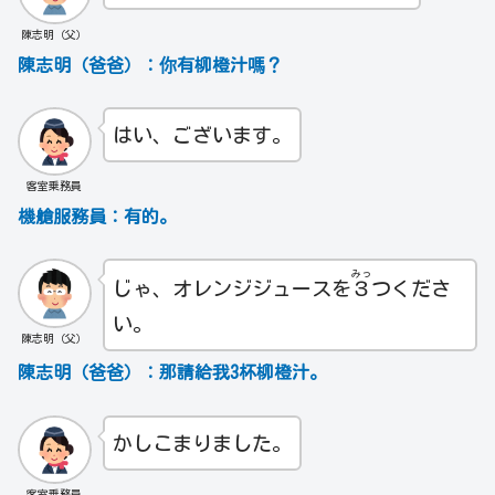
陳志明（父）
陳志明（爸爸）：你有柳橙汁嗎？
はい、ございます。
客室乗務員
機艙服務員：有的。
みっ
じゃ、オレンジジュースを
３
つくださ
い。
陳志明（父）
陳志明（爸爸）：那請給我3杯柳橙汁。
かしこまりました。
客室乗務員