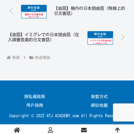
【会話】機内の日本語会話（飛機上的
日文會話）
【会話】イミグレでの日本語会話（在
入境審查處的日文會話）
首頁
旅遊會話
隱私權政策
聯繫方式
用戶指南
網站地圖
Copyright © 2022 ATJ ACADEMY.com All Rights Reserved.