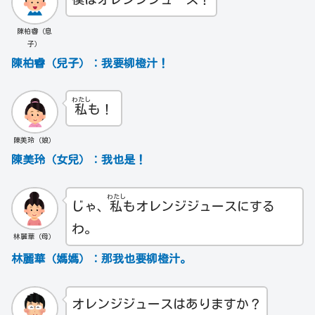
陳柏睿（息
子）
陳柏睿（兒子）：我要柳橙汁！
わたし
私
も！
陳美玲（娘）
陳美玲（女兒）：我也是！
わたし
じゃ、
私
もオレンジジュースにする
わ。
林麗華（母）
林麗華（媽媽）：那我也要柳橙汁。
オレンジジュースはありますか？