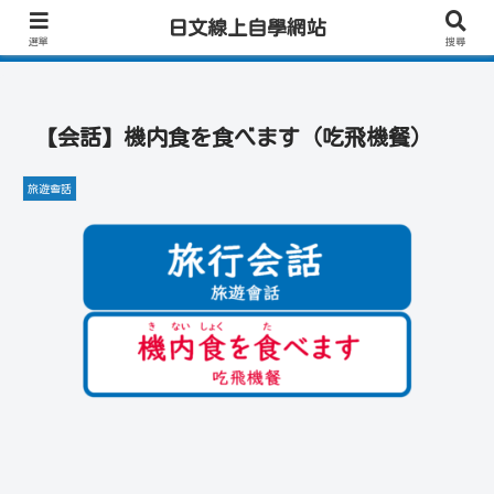
日文學習首選｜快速學會實用日文｜專業日籍老師一對一線上教學｜高效會話練
日文線上自學網站
習！
選單
搜尋
【会話】機内食を食べます（吃飛機餐）
旅遊會話