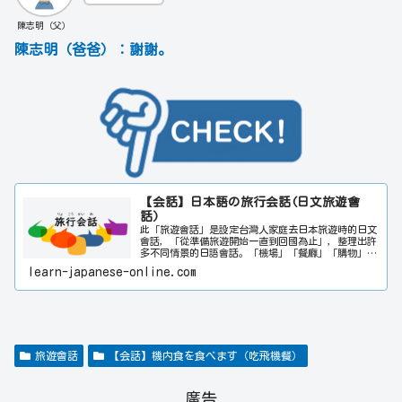
陳志明（父）
陳志明（爸爸）：謝謝。
【会話】日本語の旅行会話(日文旅遊會
話)
此「旅遊會話」是設定台灣人家庭去日本旅遊時的日文
會話，「從準備旅遊開始一直到回國為止」，整理出許
多不同情景的日語會話。「機場」「餐廳」「購物」
「旅遊中發生的事情」等等，簡單明瞭地寫出在旅遊當
learn-japanese-online.com
中可能會用到的日文會話。希望透過此網站對日文學習
者的會話能力提升多多少少都有所幫助。請同時參閱
「日常會話」與「商務會話」。
旅遊會話
【会話】機内食を食べます（吃飛機餐）
廣告