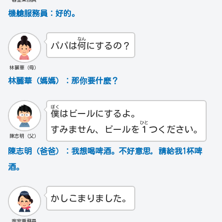
機艙服務員：好的。
なん
パパは
何
にするの？
林麗華（母）
林麗華（媽媽）：那你要什麼？
ぼく
僕
はビールにするよ。
ひと
すみません、ビールを
１
つください。
陳志明（父）
陳志明（爸爸）：我想喝啤酒。不好意思，請給我1杯啤
酒。
かしこまりました。
客室乗務員