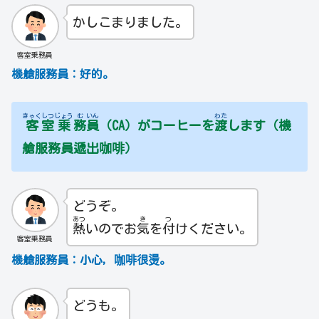
かしこまりました。
客室乗務員
機艙服務員：好的。
きゃく
しつ
じょう
む
いん
わた
客
室
乗
務
員
（CA）がコーヒーを
渡
します（機
艙服務員遞出咖啡）
どうぞ。
あつ
き
つ
熱
いのでお
気
を
付
けください。
客室乗務員
機艙服務員：小心，咖啡很燙。
どうも。