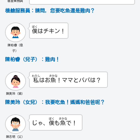
客室乗務員
機艙服務員：請問，您要吃魚還是雞肉？
ぼく
僕
はチキン！
陳柏睿（息
子）
陳柏睿（兒子）：雞肉！
わたし
さかな
私
はお
魚
！ママとパパは？
陳美玲（娘）
陳美玲（女兒）：我要吃魚！媽媽和爸爸呢？
ぼく
さかな
じゃ、
僕
も
魚
で！
陳志明（父）