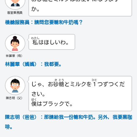
か。
客室乗務員
機艙服務員：請問您要糖和牛奶嗎？
わたし
私
はほしいわ。
林麗華（母）
林麗華（媽媽）：我都要。
さ
とう
ひと
じゃ、お
砂
糖
とミルクを
１
つずつくだ
さい。
陳志明（父）
ぼく
僕
はブラックで。
陳志明（爸爸）：那請給我一份糖和牛奶。另外, 我要黑咖
啡。