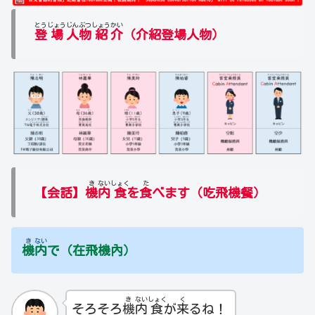
とう
じょう
じん
ぶつ
しょう
かい
登
場
人
物
紹
介
（介紹登場人物）
き
ない
しょく
た
【会話】
機
内
食
を
食
べます（吃飛機餐）
き
ない
機
内
で（在飛機內）
き
ない
しょく
く
そろそろ
機
内
食
が
来
るね！