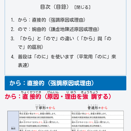
目次（目錄）
から：直接的（强調原因或理由）
ので：婉曲的（謙虛地陳述原因或理由）
「から」と「ので」の違い（「から」與「の
で」的區別）
普段は「のに」を使います（平常用「のに」來
表達）
から：直接的（强調原因或理由）
ちょく
せつ
てき
げん
いん
り
ゆう
きょう
ちょう
から：
直
接
的
（
原
因
・
理
由
を
強
調
する）