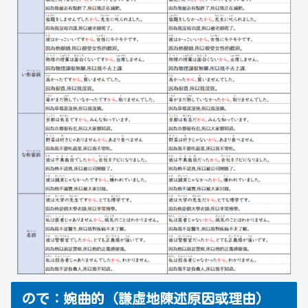
ので：婉曲的（謙虛地陳述原因或理由）