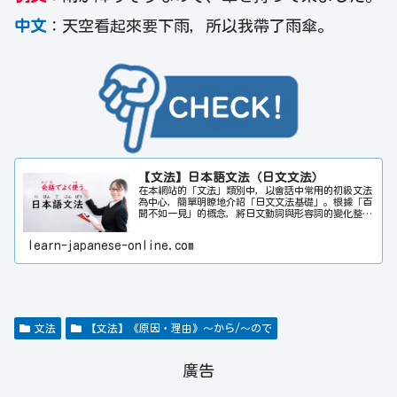
中文
：天空看起來要下雨，所以我帶了雨傘。
【文法】日本語文法（日文文法）
在本網站的「文法」類別中，以會話中常用的初級文法
為中心，簡單明瞭地介紹「日文文法基礎」。根據「百
聞不如一見」的概念，將日文動詞與形容詞的變化整理
成一覽表，並透過表格與插圖，儘量淺顯易懂地解釋了
日文獨特的「助詞」「敬語」「授受表現」等稍微複雜
learn-japanese-online.com
的文法。此外，將日文的「自動詞」與「他動詞」按4
種類型整理成一覽表，並且每個動詞都附有日文例句和
中文翻譯。在「大家的日語〈初級〉」這本書中學習到
的N4-N5等級的文法，全部都在本網站的「文法」類別
中有介紹。為了讓學習者方便參考「大家的日本語〈初
級〉」教材，於是在和「大家的日本語（初級）」教材
有相關的文法頁面上標註了「大家的日本語第×課」。
文法
【文法】《原因・理由》～から/～ので
希望本網站能對日文學習者的日文能力提升多多少少都
有所幫助。
廣告