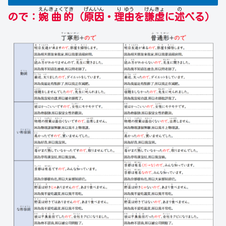
えん
きょく
てき
げん
いん
り
ゆう
けん
きょ
の
ので：
婉
曲
的
（
原
因
・
理
由
を
謙
虚
に
述
べる）