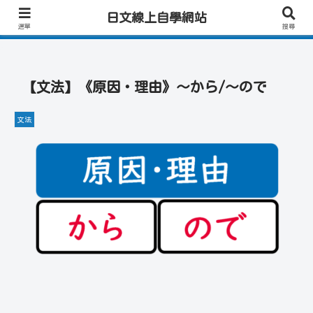
日文學習首選｜快速學會實用日文｜專業日籍老師一對一線上教學｜高效會話練
日文線上自學網站
習！
選單
搜尋
【文法】《原因・理由》～から/～ので
文法