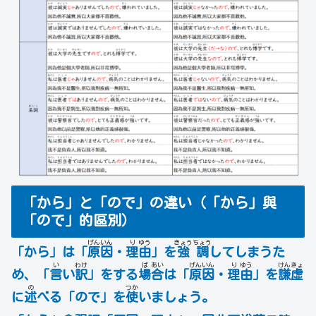
「から」と「ので」の違い（「から」與
「ので」的區別）
げん
いん
り
ゆう
きょう
ちょう
「から」は「
原
因
・
理
由
」を
強
調
してしまうた
い
わけ
ば
あい
げん
いん
り
ゆう
けん
きょ
め、「
言
い
訳
」をする
場
合
は「
原
因
・
理
由
」を
謙
虚
の
つか
に
述
べる「ので」を
使
いましょう。