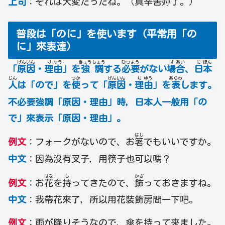
上司
：それは大変だったね。（真辛苦妳了。）
普段は「のに」を使います（平常用「の
に」來表達）
げん
いん
り
ゆう
きょう
ちょう
ひつ
よう
ば
あい
に
ほん
「
原
因
・
理
由
」を
強
調
する
必
要
がない
場
合
、
日
本
じん
つか
げん
いん
り
ゆう
あらわ
人
は「ので」を
使
って
「
原
因
・
理
由
」を
表
します。
不必要強調「原因・理由
」時
，
日本人一般用「の
で」來表示「原因・理由
」。
はし
例文
：フォークがないので、お
箸
でもいいですか。
中文
：因為沒有叉子，用筷子也可以嗎？
はな
も
かざ
例文
：お
花
を
持
ってきたので、
飾
っておきますね。
中文
：我帶花來了，所以用花裝飾房間一下吧。
例文
：雨が降りそうなので、傘を持って来ました。