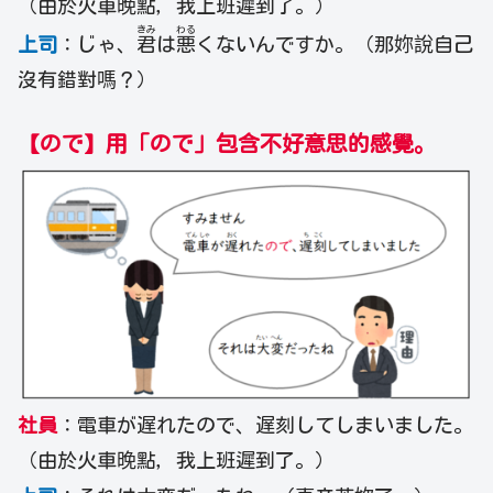
（由於火車晚點，我上班遲到了。）
きみ
わる
上司
：じゃ、
君
は
悪
くないんですか。（那妳說自己
沒有錯對嗎？）
【ので】用「ので」包含不好意思的感覺。
社員
：電車が遅れたので、遅刻してしまいました。
（由於火車晚點，我上班遲到了。）