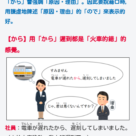
「から」會强調「原因・
理由」。因此要說藉口時，
用謙虛地陳述「原因・理由
」的「ので」來表示的
好。
【から】用「から」遲到都是「火車的錯」的
感覺。
でん
しゃ
おく
ち
こく
社員
：
電
車
が
遅
れたから、
遅
刻
してしまいました。