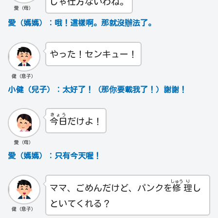
じゃ
仕
方
ないわね。
愛（母）
愛（媽媽）：哦！這樣啊。那就沒辦法了。
やった！センキュー！
健（息子）
小健（兒子）：太好了！（那你要載我了！）謝謝！
きょう
今日
だけよ！
愛（母）
愛（媽媽）：只有今天喔！
しゅう
り
ママ、ごめんだけど、パンクを
修
理
し
といてくれる？
健（息子）