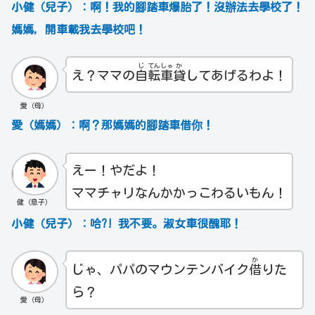
小健（兒子）：啊！我的腳踏車爆胎了！沒辦法去學校了！
媽媽，開車載我去學校吧！
じ
てん
しゃ
か
え？ママの
自
転
車
貸
してあげるわよ！
愛（母）
愛（媽媽）：啊？那媽媽的腳踏車借你！
えー！やだよ！
ママチャリなんかかっこわるいもん！
健（息子）
小健（兒子）：哈?! 我不要。淑女車很醜耶！
か
じゃ、パパのマウンテンバイク
借
りた
ら？
愛（母）