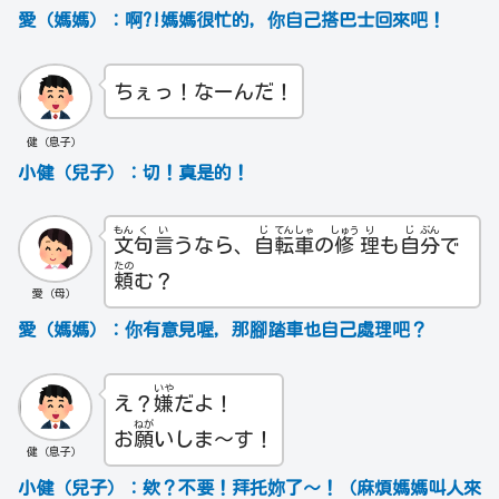
愛（媽媽）：啊?!媽媽很忙的，你自己搭巴士回來吧！
ちぇっ！なーんだ！
健（息子）
小健（兒子）：切！真是的！
もん
く
い
じ
てん
しゃ
しゅう
り
じ
ぶん
文
句
言
うなら、
自
転
車
の
修
理
も
自
分
で
たの
頼
む？
愛（母）
愛（媽媽）：你有意見喔，那腳踏車也自己處理吧？
いや
え？
嫌
だよ！
ねが
お
願
いしま～す！
健（息子）
小健（兒子）：欸？不要！拜托妳了～！（麻煩媽媽叫人來