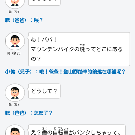
聡（父）
聰（爸爸）：喂？
あ！パパ！
かぎ
マウンテンバイクの
鍵
ってどこにある
健（息子）
の？
小
健（兒子）：哦！爸爸！登山腳踏車的鑰匙在哪裡呢？
どうして？
聡（父）
聰（爸爸）：怎麼了？
ぼく
じ
てん
しゃ
え？
僕
の
自
転
車
がパンクしちゃって。