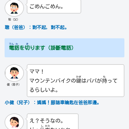
ごめんごめん。
聡（父）
聰（爸爸）：對不起，對不起。
でん
わ
き
電
話
を
切
ります（掛斷電話）
ママ！
かぎ
も
マウンテンバイクの
鍵
はパパが
持
って
健（息子）
るらしいよ。
小健（兒子）：媽媽！腳踏車鑰匙在爸爸那邊。
え？そうなの。
し
かた