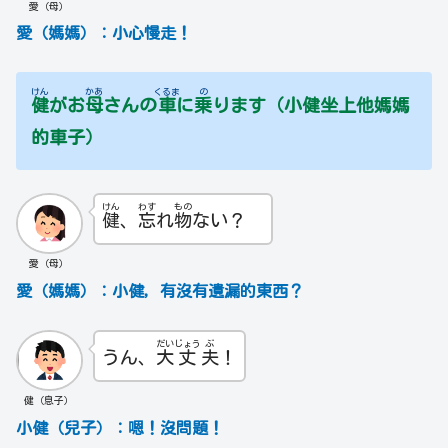
愛（母）
愛（媽媽）：小心慢走！
けん
かあ
くるま
の
健
がお
母
さんの
車
に
乗
ります（小健坐上他媽媽
的車子）
けん
わす
もの
健
、
忘
れ
物
ない？
愛（母）
愛（媽媽）：小健，有沒有遺漏的東西？
だい
じょう
ぶ
うん、
大
丈
夫
！
健（息子）
小健（兒子）：嗯！沒問題！