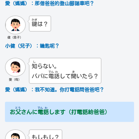
愛（媽媽）：那借爸爸的登山腳踏車吧？
かぎ
鍵
は？
健（息子）
小健（兒子）：鑰匙呢？
し
知
らない。
でん
わ
き
パパに
電
話
して
聞
いたら？
愛（母）
愛（媽媽）：我不知道。你打電話問爸爸吧？
とう
でん
わ
お
父
さんに
電
話
します（打電話給爸爸）
もしもし？