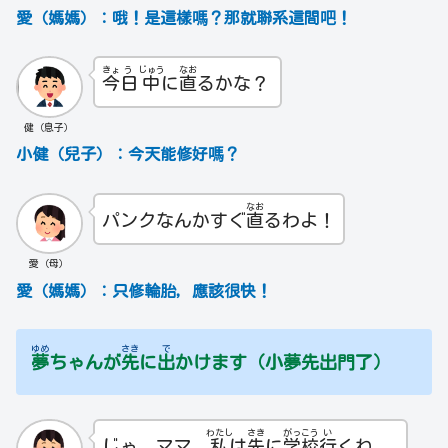
愛（媽媽）：哦！是這樣嗎？那就聯系這間吧！
きょ
う
じゅう
なお
今
日
中
に
直
るかな？
健（息子）
小健（兒子）：今天能修好嗎？
なお
パンクなんかすぐ
直
るわよ！
愛（母）
愛（媽媽）：只修輪胎，應該很快！
ゆめ
さき
で
夢
ちゃんが
先
に
出
かけます（小夢先出門了）
わたし
さき
がっ
こう
い
じゃ、ママ、
私
は
先
に
学
校
行
くね。