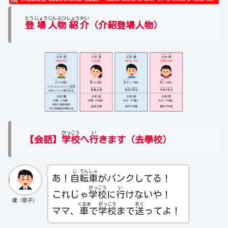
とう
じょう
じん
ぶつ
しょう
かい
登
場
人
物
紹
介
（
介紹登場人物
）
がっ
こう
い
【会話】
学
校
へ
行
きます（去學校）
じ
てん
しゃ
あ！
自
転
車
がパンクしてる！
がっ
こう
い
これじゃ
学
校
に
行
けないや！
健（息子）
くるま
がっ
こう
おく
ママ、
車
で
学
校
まで
送
ってよ！