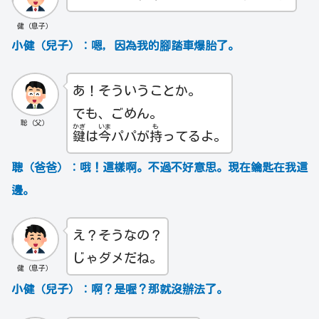
健（息子）
小健（兒子）：嗯，因為我的腳踏車爆胎了。
あ！そういうことか。
でも、ごめん。
聡（父）
かぎ
いま
も
鍵
は
今
パパが
持
ってるよ。
聰（爸爸）：哦！這樣啊。不過不好意思。現在鑰匙在我這
邊。
え？そうなの？
じゃダメだね。
健（息子）
小健（兒子）：啊？是喔？那就沒辦法了。