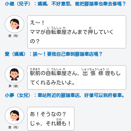
小健（兒子）：媽媽，不好意思，能把腳踏車也牽去修嗎？
え～！
じ
てん
しゃ
や
お
ママが
自
転
車
屋
さんまで
押
していく
愛（母）
の？
愛（媽媽）：誒～！要我自己牽到腳踏車店嗎？
えき
まえ
じ
てん
しゃ
や
しゅっ
ちょう
しゅう
り
駅
前
の
自
転
車
屋
さん、
出
張
修
理
もし
てくれるみたいよ。
夢（娘）
小夢（女兒）：車站附近的腳踏車店，好像可以到府修車。
あ！そうなの？
たの
じゃ、それ
頼
も！
愛（母）