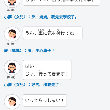
夢（娘）
小夢（女兒）：那，媽媽，我先去學校了。
くるま
き
つ
うん。
車
に
気
を
付
けてね！
愛（母）
愛（媽媽）：嗯。小心車子！
はい！
い
じゃ、
行
ってきます！
夢（娘）
小夢（女兒）：好的，那我走了！
いってらっしゃい！