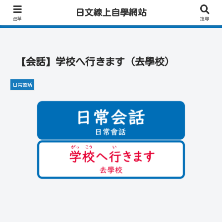
日文學習首選｜快速學會實用日文｜專業日籍老師一對一線上教學｜高效會話練
日文線上自學網站
習！
選單
搜尋
【会話】学校へ行きます（去學校）
日常會話