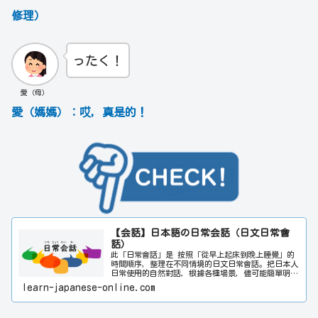
修理）
ったく！
愛（母）
愛（媽媽）：哎，真是的！
【会話】日本語の日常会話（日文日常會
話）
此「日常會話」是 按照「從早上起床到晚上睡覺」的
時間順序，整理在不同情境的日文日常會話。把日本人
日常使用的自然對話，根據各種場景，儘可能簡單明暸
地編寫。此外，附有人物插畫，可讓您更容易理解「誰
learn-japanese-online.com
在與誰交談」。希望透過此網站對日文學習者的會話能
力提升多多少少都有所幫助。請同時參閱「日常會話」
與「旅遊會話」。