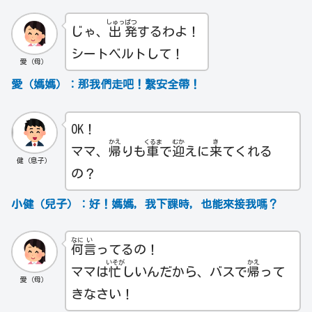
しゅっ
ぱつ
じゃ、
出
発
するわよ！
シートベルトして！
愛（母）
愛（媽媽）：那我們走吧！繫安全帶！
OK！
かえ
くるま
むか
き
ママ、
帰
りも
車
で
迎
えに
来
てくれる
健（息子）
の？
小健（兒子）：好！媽媽，我下課時，也能來接我嗎？
なに
い
何
言
ってるの！
いそが
かえ
ママは
忙
しいんだから、バスで
帰
って
愛（母）
きなさい！