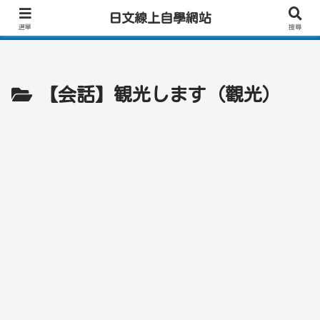
日文學習首選｜快速學會實用日文｜專業日籍老師一對一線上教學｜高效會話練
日文線上自學網站
習！
選單
搜尋
【会話】観光します（觀光）