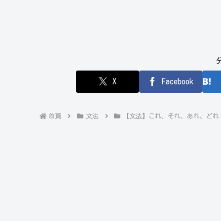
X
Facebook
首頁
文法
【文法】これ、それ、あれ、どれ