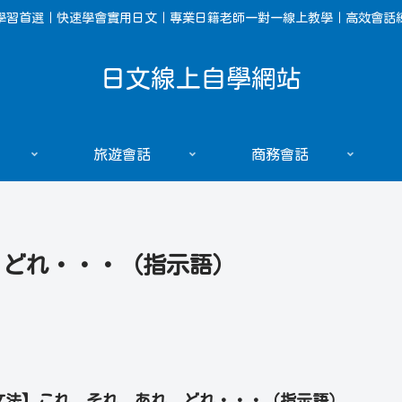
學習首選｜快速學會實用日文｜專業日籍老師一對一線上教學｜高效會話
日文線上自學網站
旅遊會話
商務會話
、どれ・・・（指示語）
文法】これ、それ、あれ、どれ・・・（指示語）