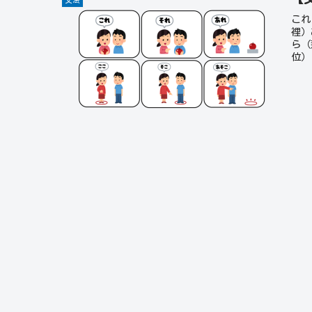
これ
裡）
ら（
位）
ちら
（哪
名詞