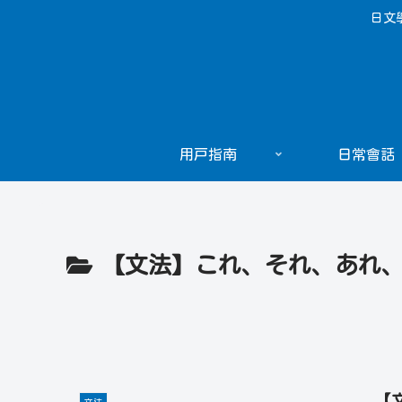
日文
用戸指南
日常會話
【文法】これ、それ、あれ
【
文法