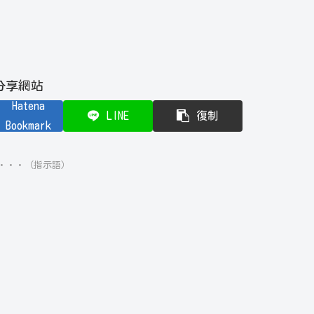
分享網站
Hatena
LINE
復制
Bookmark
・・・（指示語）