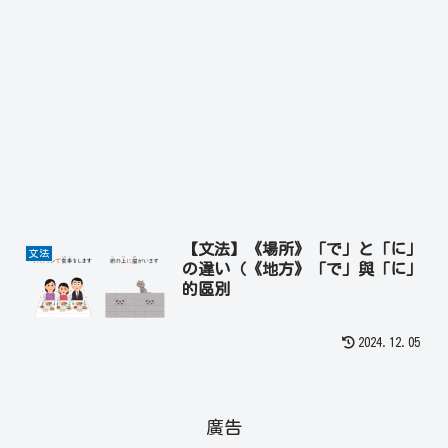
【文法】《場所》「で」と「に」
文法
の違い（《地方》「で」與「に」
的區別
2024.12.05
廣告