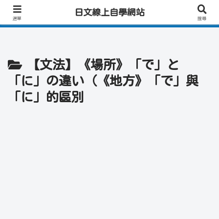
日文學習首選｜快速學會實用日文｜專業日籍老師一對一線上教學｜高效會話練
日文線上自學網站
習！
選單
搜尋
【文法】《場所》「で」と
「に」の違い（《地方》「で」與
「に」的區別