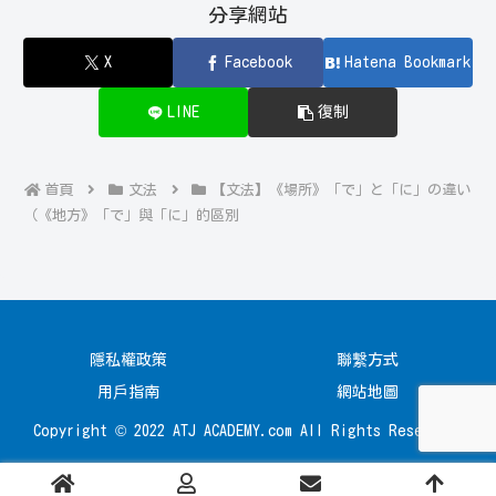
分享網站
X
Facebook
Hatena Bookmark
LINE
復制
首頁
文法
【文法】《場所》「で」と「に」の違い
（《地方》「で」與「に」的區別
隱私權政策
聯繫方式
用戶指南
網站地圖
Copyright © 2022 ATJ ACADEMY.com All Rights Reserved.