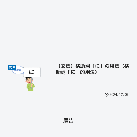
【文法】格助詞「に」の用法（格
文法
助詞「に」的用法）
2024.12.08
廣告