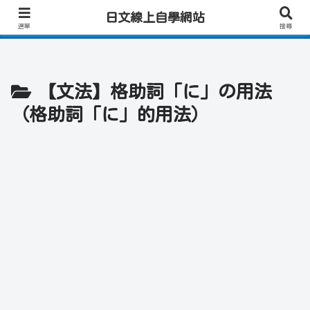
日文學習首選｜快速學會實用日文｜專業日籍老師一對一線上教學｜高效會話練
日文線上自學網站
習！
選單
搜尋
【文法】格助詞「に」の用法
（格助詞「に」的用法）