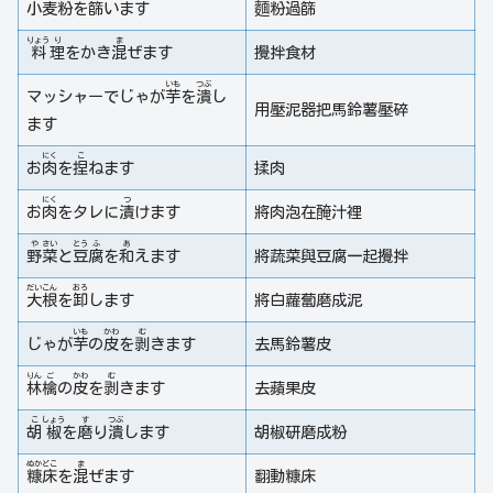
小
麦
粉
を
篩
います
麵粉過篩
りょう
り
ま
料
理
をかき
混
ぜます
攪拌食材
いも
つぶ
マッシャーでじゃが
芋
を
潰
し
用壓泥器把馬鈴薯壓碎
ます
にく
こ
お
肉
を
捏
ねます
揉肉
にく
つ
お
肉
をタレに
漬
けます
將肉泡在醃汁裡
や
さい
とう
ふ
あ
野
菜
と
豆
腐
を
和
えます
將蔬菜與豆腐一起攪拌
だい
こん
おろ
大
根
を
卸
します
將白蘿蔔磨成泥
いも
かわ
む
じゃが
芋
の
皮
を
剥
きます
去馬鈴薯皮
りん
ご
かわ
む
林
檎
の
皮
を
剥
きます
去蘋果皮
こ
しょう
す
つぶ
胡
椒
を
磨
り
潰
します
胡椒研磨成粉
ぬか
どこ
ま
糠
床
を
混
ぜます
翻動糠床