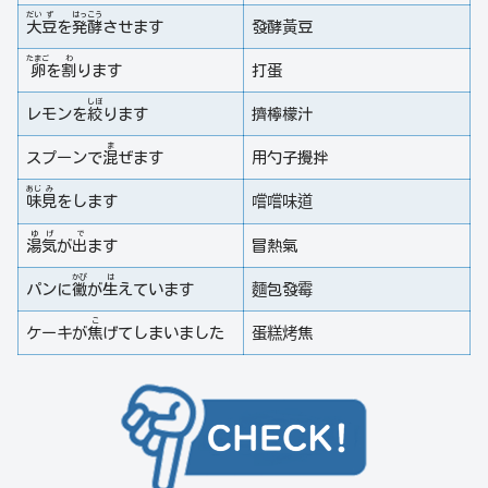
だい
ず
はっ
こう
大
豆
を
発
酵
させます
發酵黃豆
たまご
わ
卵
を
割
ります
打蛋
しぼ
レモンを
絞
ります
擠檸檬汁
ま
スプーンで
混
ぜます
用勺子攪拌
あじ
み
味
見
をします
嚐嚐味道
ゆ
げ
で
湯
気
が
出
ます
冒熱氣
かび
は
パンに
黴
が
生
えています
麵包發霉
こ
ケーキが
焦
げてしまいました
蛋糕烤焦