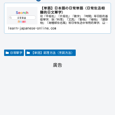
【単語】日本語の日常単語（日常生活相
關的日文單字）
從「平假名」「片假名」「數字」「時間」等日語的基
礎單字，到「料理」「文具」「動物」「植物」「建築
物」「身體部位名稱」等日常生活中常用的單字，以及
表示感情和味道的形容詞，均按類別詳細介紹。基於
learn-japanese-online.com
「百聞不如一見」的觀念，每個單字都附有相關插圖，
讓您像看漫畫一樣輕鬆愉快地記住單字。關於旅行中常
用的單字和商務相關的單字，請一起參考「旅行單字」
和「商務單字」。此外，如果有想查找的單字，請在網
頁右上角的搜尋欄輸入相關單字。日文或中文都可以搜
尋。希望本網站能對日文學習者的日文能力提升多多少
少都有所幫助。
日常單字
【単語】調理方法（烹調方法）
廣告