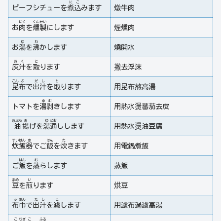
に
こ
ビーフシチューを
煮
込
みます
燉牛肉
にく
くん
せい
お
肉
を
燻
製
にします
煙燻肉
ゆ
わ
お
湯
を
沸
かします
燒開水
あ
く
と
灰
汁
を
取
ります
撇去浮沫
こん
ぶ
だ
し
と
昆
布
で
出
汁
を
取
ります
用昆布熬高湯
ゆ
む
トマトを
湯
剥
きします
用熱水燙蕃茄去皮
あぶら
あ
ゆ
どお
油
揚
げを
湯
通
しします
用熱水燙油豆腐
すい
はん
き
はん
た
炊
飯
器
でご
飯
を
炊
きます
用電鍋煮飯
はん
む
ご
飯
を
蒸
らします
蒸飯
まめ
い
豆
を
煎
ります
烘豆
ふ
きん
だ
し
こ
布
巾
で
出
汁
を
濾
します
用濾布過濾高湯
こ
むぎ
こ
ふる