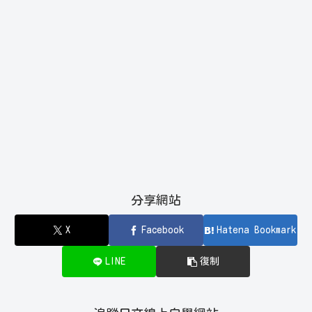
分享網站
X
Facebook
Hatena Bookmark
LINE
復制