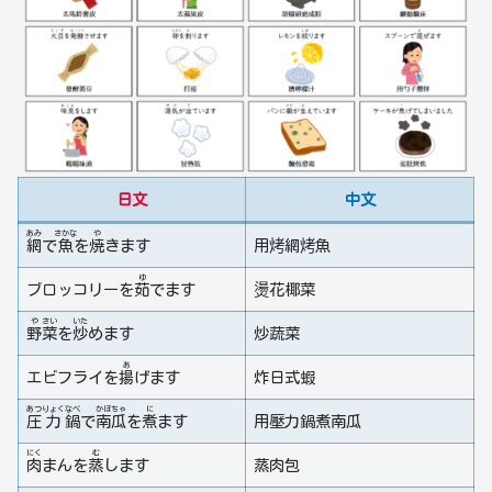
日文
中文
あみ
さかな
や
網
で
魚
を
焼
きます
用烤網烤魚
ゆ
ブロッコリーを
茹
でます
燙花椰菜
や
さい
いた
野
菜
を
炒
めます
炒蔬菜
あ
エビフライを
揚
げます
炸日式蝦
あつ
りょく
なべ
かぼ
ちゃ
に
圧
力
鍋
で
南
瓜
を
煮
ます
用壓力鍋煮南瓜
にく
む
肉
まんを
蒸
します
蒸肉包