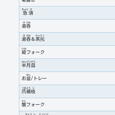
きゅう
す
急
須
ゆ
のみ
湯
呑
ゆ
のみ
ちゃ
たく
湯
呑
＆
茶
托
ひめ
姫
フォーク
はん
げつ
ざら
半
月
皿
ぼん
お
盆
/トレー
つま
よう
じ
爪
楊
枝
かに
蟹
フォーク
ちょう
し
とっくり