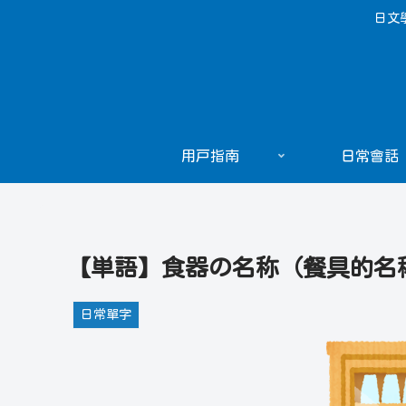
日文
用戸指南
日常會話
【単語】食器の名称（餐具的名
日常單字