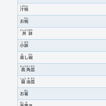
しる
わん
汁
椀
わん
お
椀
どんぶり
ばち
丼
鉢
こ
ばち
小
鉢
む
わん
蒸
し
碗
ちょう
かく
ざら
長
角
皿
しょう
ゆ
ざら
醤
油
皿
はし
お
箸
はし
お
箸
置
き