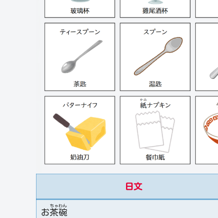
日文
ちゃ
わん
お
茶
碗