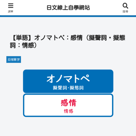
日文學習首選｜快速學會實用日文｜專業日籍老師一對一線上教學｜高效會話練
日文線上自學網站
習！
選單
搜尋
【単語】オノマトペ：感情（擬聲詞・擬態
詞：情感）
日常單字