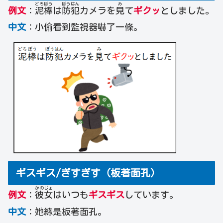
どろ
ぼう
ぼう
はん
み
例文
：
泥
棒
は
防
犯
カメラを
見
て
ギクッ
としました。
中文
：小偷看到監視器嚇了一條。
ギスギス/ぎすぎす（板著面孔）
かの
じょ
例文
：
彼
女
はいつも
ギスギス
しています。
中文
：她總是板著面孔。