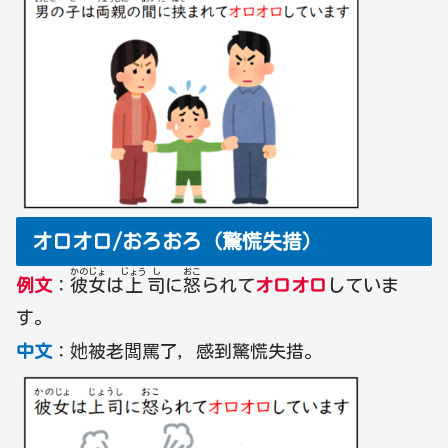
オロオロ/おろおろ（驚慌失措）
かの
じょ
じょう
し
おこ
例文
：
彼
女
は
上
司
に
怒
られて
オロオロ
していま
す。
中文
：她被老闆罵了，感到驚慌失措。