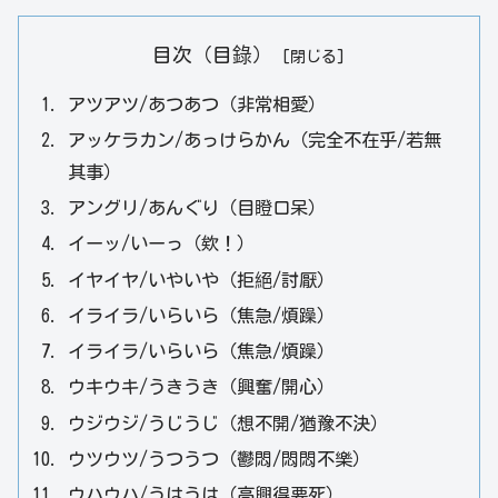
目次（目錄）
アツアツ/あつあつ（非常相愛）
アッケラカン/あっけらかん（完全不在乎/若無
其事）
アングリ/あんぐり（目瞪口呆）
イーッ/いーっ（欸！）
イヤイヤ/いやいや（拒絕/討厭）
イライラ/いらいら（焦急/煩躁）
イライラ/いらいら（焦急/煩躁）
ウキウキ/うきうき（興奮/開心）
ウジウジ/うじうじ（想不開/猶豫不決）
ウツウツ/うつうつ（鬱悶/悶悶不樂）
ウハウハ/うはうは（高興得要死）