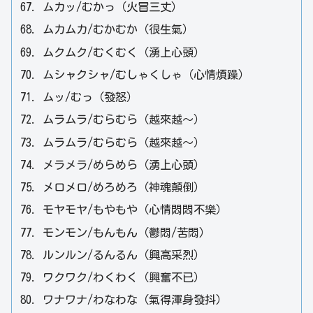
ムカッ/むかっ（火冒三丈）
ムカムカ/むかむか（很生氣）
ムクムク/むくむく（湧上心頭）
ムシャクシャ/むしゃくしゃ（心情煩躁）
ムッ/むっ（發怒）
ムラムラ/むらむら（越來越～）
ムラムラ/むらむら（越來越～）
メラメラ/めらめら（湧上心頭）
メロメロ/めろめろ（神魂顛倒）
モヤモヤ/もやもや（心情悶悶不樂）
モンモン/もんもん（鬱悶/苦悶）
ルンルン/るんるん（興高采烈）
ワクワク/わくわく（興奮不已）
ワナワナ/わなわな（氣得渾身發抖）