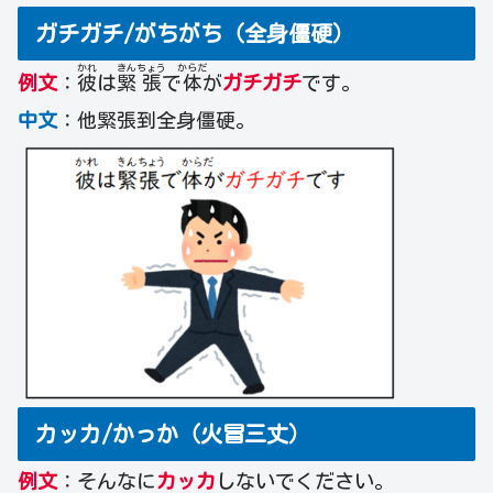
ガチガチ/がちがち（全身僵硬）
かれ
きん
ちょう
からだ
例文
：
彼
は
緊
張
で
体
が
ガチガチ
です。
中文
：他緊張到全身僵硬。
カッカ/かっか（火冒三丈）
例文
：そんなに
カッカ
しないでください。