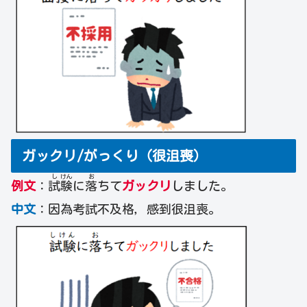
ガックリ/がっくり（很沮喪）
し
けん
お
例文
：
試
験
に
落
ちて
ガックリ
しました。
中文
：因為考試不及格，感到很沮喪。