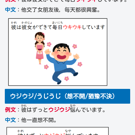
中文
：他交了女朋友後，每天都很興奮。
ウジウジ/うじうじ（想不開/猶豫不決）
かれ
なや
例文
：
彼
はずっと
ウジウジ
悩
んでいます。
中文
：他一直想不開。