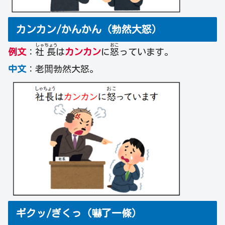
カンカン/かんかん（勃然大怒）
しゃ
ちょう
おこ
例文
：
社
長
は
カンカン
に
怒
っています。
中文
：老闆勃然大怒。
ギクッ/ぎくっ（嚇了一條）