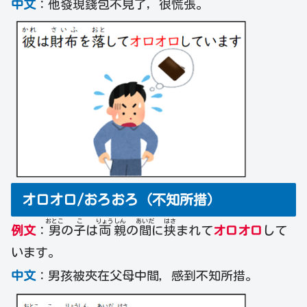
中文
：他發現錢包不見了, 很慌張。
オロオロ/おろおろ（不知所措）
おとこ
こ
りょう
しん
あいだ
はさ
例文
：
男
の
子
は
両
親
の
間
に
挟
まれて
オロオロ
して
います。
中文
：男孩被夾在父母中間，感到不知所措。