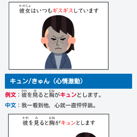
キュン/きゅん（心情激動）
かれ
み
むね
例文
：
彼
を
見
ると
胸
が
キュン
とします。
中文
：我一看到他，心就一直怦怦跳。