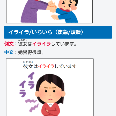
イライラ/いらいら（焦急/煩躁）
かの
じょ
例文
：
彼
女
は
イライラ
しています。
中文
：她覺得很煩。