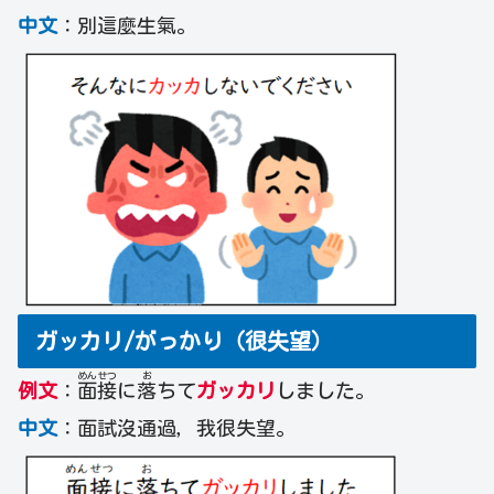
中文
：別這麼生氣。
ガッカリ/がっかり（很失望）
めん
せつ
お
例文
：
面
接
に
落
ちて
ガッカリ
しました。
中文
：面試沒通過，我很失望。