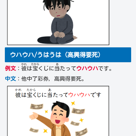
ウハウハ/うはうは（高興得要死）
かれ
たから
あ
例文
：
彼
は
宝
くじに
当
たって
ウハウハ
です。
中文
：他中了彩券，高興得要死。