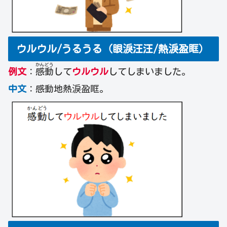
ウルウル/うるうる（眼淚汪汪/熱淚盈眶）
かん
どう
例文
：
感
動
して
ウルウル
してしまいました。
中文
：感動地熱淚盈眶。