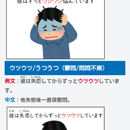
ウツウツ/うつうつ（鬱悶/悶悶不樂）
かれ
しつ
れん
例文
：
彼
は
失
恋
してからずっと
ウツウツ
していま
す。
中文
：他失戀後一直很鬱悶。