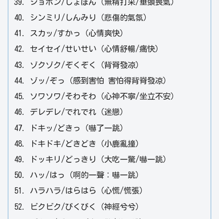
ショボン/しょぼん（無精打采/垂頭喪氣）
シンミリ/しんみり（悲傷的氣氛）
スカッ/すかっ（心情爽快）
セイセイ/せいせい（心情舒暢/痛快）
ゾクゾク/ぞくぞく（背脊發凉）
ゾッ/ぞっ（感到害怕 害怕得背脊發凉）
ソワソワ/そわそわ（心神不寧/坐立不安）
デレデレ/でれでれ（迷戀）
ドキッ/どきっ（嚇了一跳）
ドキドキ/どきどき（小鹿亂撞）
ドッキリ/どっきり（大吃一驚/嚇一跳）
ハッ/はっ（啊的一聲：嚇一跳）
ハラハラ/はらはら（心慌/慌張）
ビクビク/びくびく（神經兮兮）