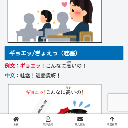
ギョエッ/ぎょえっ（哇塞）
たか
例文
：
ギョエッ
！こんなに
高
いの！
中文
：哇塞！這麼貴呀！
主頁
用戸指南
日文家教
返回頁首