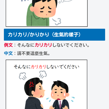
カリカリ/かりかり（生氣的樣子）
例文
：そんなに
カリカリ
しないでください。
中文
：請不要這麼生氣。