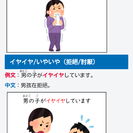
イヤイヤ/いやいや（拒絕/討厭）
おとこ
こ
例文
：
男
の
子
が
イヤイヤ
しています。
中文
：男孩在拒絕。