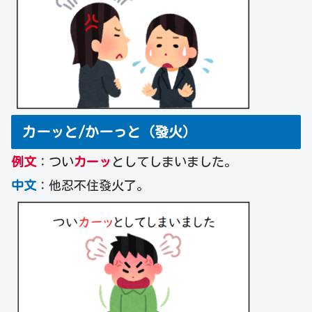
カーッと/かーっと（發火）
例文
：つい
カーッ
としてしまいました。
中文
：他忍不住發火了。