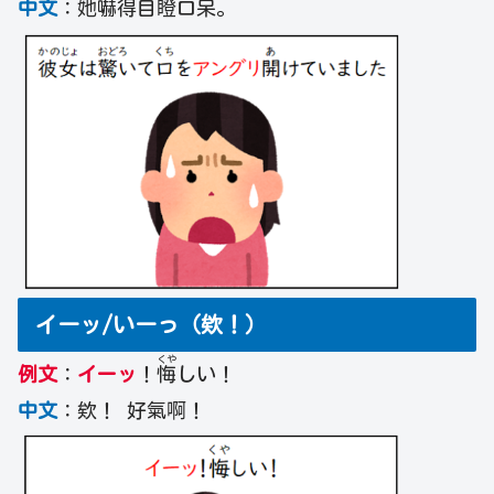
中文
：她嚇得目瞪口呆。
イーッ/いーっ（欸！）
くや
例文
：
イーッ
！
悔
しい！
中文
：欸！ 好氣啊！