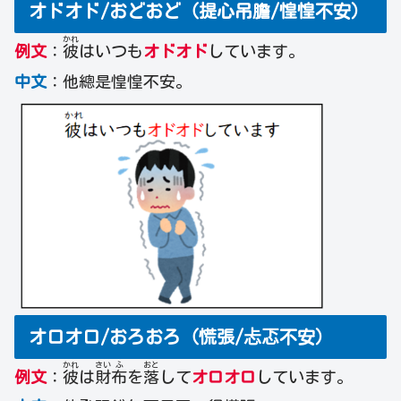
オドオド/おどおど（提心吊膽/惶惶不安）
かれ
例文
：
彼
はいつも
オドオド
しています。
中文
：他總是惶惶不安。
オロオロ/おろおろ（慌張/忐忑不安）
かれ
さい
ふ
おと
例文
：
彼
は
財
布
を
落
して
オロオロ
しています。