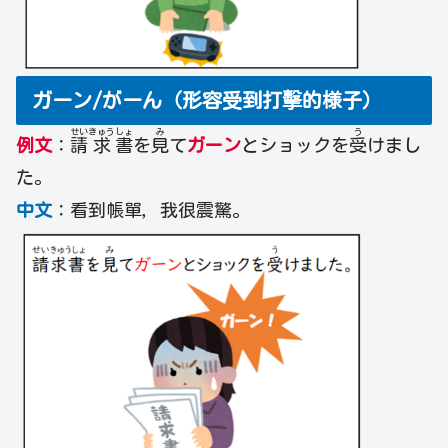
ガーン/がーん（形容受到打擊的様子）
せい
きゅう
しょ
み
う
例文
：
請
求
書
を
見
て
ガーン
とショックを
受
けまし
た。
中文
：看到帳單，我很震驚。