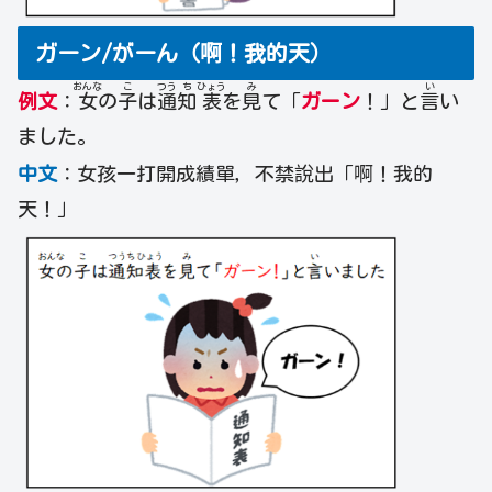
ガーン/がーん（啊！我的天）
おんな
こ
つう
ち
ひょう
み
い
例文
：
女
の
子
は
通
知
表
を
見
て「
ガーン
！」と
言
い
ました。
中文
：女孩一打開成績單，不禁說出「啊！我的
天！」