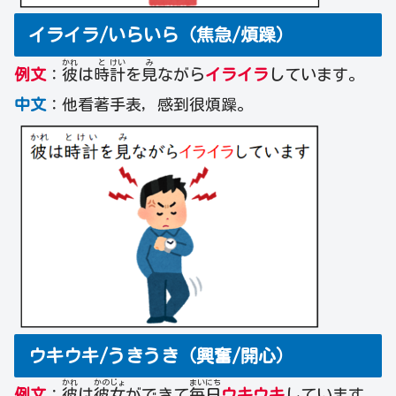
イライラ/いらいら（焦急/煩躁）
かれ
と
けい
み
例文
：
彼
は
時
計
を
見
ながら
イライラ
しています。
中文
：他看著手表, 感到很煩躁。
ウキウキ/うきうき（興奮/開心）
かれ
かの
じょ
まい
にち
例文
：
彼
は
彼
女
ができて
毎
日
ウキウキ
しています。