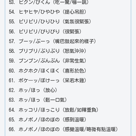
ビクン/びくん（吃一驚/嚇一跳）
ヒヤヒヤ/ひやひや（提心吊胆）
ピリピリ/ひりひり（氣氛很緊張）
ピリピリ/ぴりぴり（很緊張）
プーッ/ぷーっ（嘴巴鼓起來的樣子）
プリプリ/ぷりぷり（怒氣沖沖）
プンプン/ぷんぷん（非常生氣）
ホクホク/ほくほく（喜形於色）
ポケ―ッ/ぽけーっ（呆若木雞）
ホッ/ほっ（放心）
ホッ/ほっ（鬆一口氣）
ホッコリ/ほっこり（放鬆/如釋重負）
ホノボノ/ほのぼの（感到溫暖）
ホノボノ/ほのぼの（感覺溫暖/略微有點溫暖）