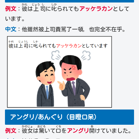
かれ
じょう
し
しか
例文
：
彼
は
上
司
に
叱
られても
アッケラカン
として
います。
中文
：他雖然被上司責駡了一頓，也完全不在乎。
アングリ/あんぐり（目瞪口呆）
かの
じょ
おどろ
くち
あ
例文
：
彼
女
は
驚
いて
口
を
アングリ
開
けていました。