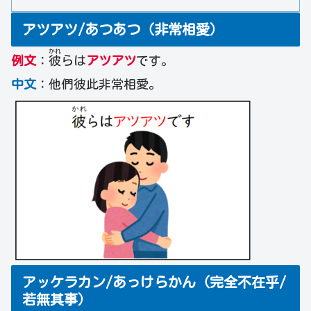
アツアツ/あつあつ（非常相愛）
かれ
例文
：
彼
らは
アツアツ
です。
中文
：他們彼此非常相愛。
アッケラカン/あっけらかん（完全不在乎/
若無其事）