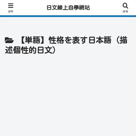
日文學習首選｜快速學會實用日文｜專業日籍老師一對一線上教學｜高效會話練
日文線上自學網站
習！
選單
搜尋
【単語】性格を表す日本語（描
述個性的日文）