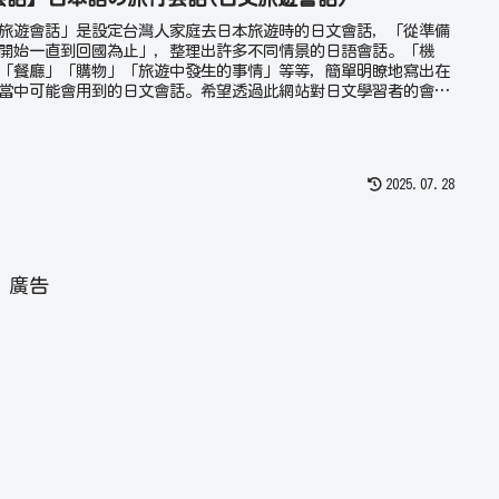
旅遊會話」是設定台灣人家庭去日本旅遊時的日文會話，「從準備
開始一直到回國為止」，整理出許多不同情景的日語會話。「機
「餐廳」「購物」「旅遊中發生的事情」等等，簡單明瞭地寫出在
當中可能會用到的日文會話。希望透過此網站對日文學習者的會話
提升多多少少都有所幫助。請同時參閱「日常會話」與「商務會
。
2025.07.28
廣告