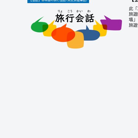
此「
旅遊
場」
旅遊
能力
話」