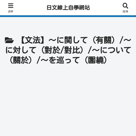
日文學習首選｜快速學會實用日文｜專業日籍老師一對一線上教學｜高效會話練
日文線上自學網站
習！
選單
搜尋
【文法】～に関して（有關）/～
に対して（對於/對比）/～について
（關於）/～を巡って（圍繞）