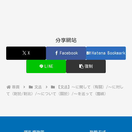
分享網站
X
Facebook
Hatena Bookmark
LINE
復制
首頁
文法
【文法】～に関して（有關）/～に対し
て（對於/對比）/～について（關於）/～を巡って（圍繞）