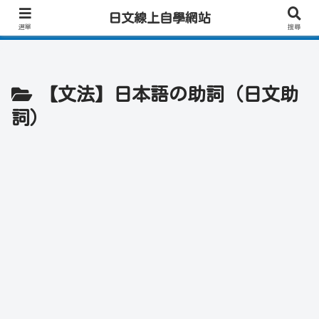
日文學習首選｜快速學會實用日文｜專業日籍老師一對一線上教學｜高效會話練
日文線上自學網站
習！
選單
搜尋
【文法】日本語の助詞（日文助
詞）