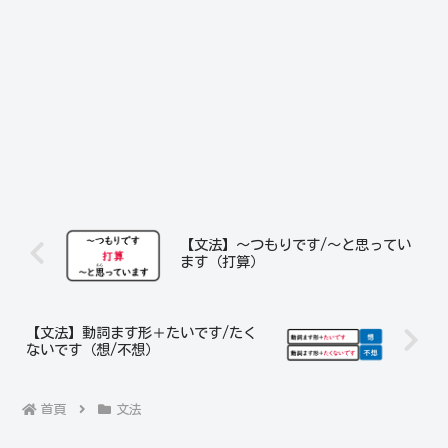
【文法】～つもりです/～と思ってい
ます（打算）
【文法】動詞ます形＋たいです/たく
ないです（想/不想）
首頁
文法