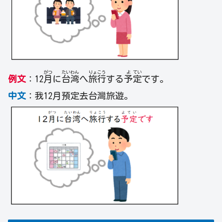
がつ
たい
わん
りょ
こう
よ
てい
例文
：12
月
に
台
湾
へ
旅
行
する
予
定
です。
中文
：我12月預定去台灣旅遊。