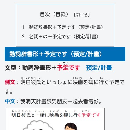
目次（目錄）
動詞辞書形＋予定です（預定/計畫）
名詞＋の＋予定です（預定/計畫）
動詞辞書形＋予定です（預定/計畫）
よ
てい
文型：動詞辞書形＋
予
定
です
預定/計畫
あした
かれ
し
えい
が
み
い
例文
：
明日
彼
氏
といっしょに
映
画
を
観
に
行
く予定で
す。
中文
：我明天計畫跟男朋友一起去看電影。