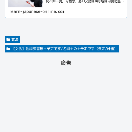
聞不如一見」的概念，將日文動詞與形容詞的變化整理
成一覽表，並透過表格與插圖，儘量淺顯易懂地解釋了
日文獨特的「助詞」「敬語」「授受表現」等稍微複雜
learn-japanese-online.com
的文法。此外，將日文的「自動詞」與「他動詞」按4
種類型整理成一覽表，並且每個動詞都附有日文例句和
中文翻譯。在「大家的日語〈初級〉」這本書中學習到
的N4-N5等級的文法，全部都在本網站的「文法」類別
中有介紹。為了讓學習者方便參考「大家的日本語〈初
級〉」教材，於是在和「大家的日本語（初級）」教材
有相關的文法頁面上標註了「大家的日本語第×課」。
文法
希望本網站能對日文學習者的日文能力提升多多少少都
有所幫助。
【文法】動詞辞書形＋予定です/名詞＋の＋予定です（預定/計畫）
廣告