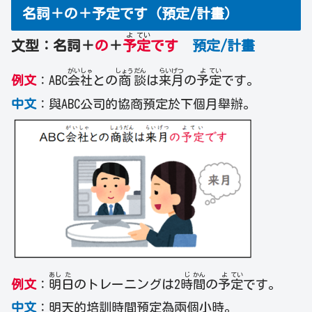
名詞＋の＋予定です（預定/計畫）
よ
てい
文型：名詞＋
の
＋
予
定
です
預定/計畫
がい
しゃ
しょう
だん
らい
げつ
よ
てい
例文
：ABC
会
社
との
商
談
は
来
月
の
予
定
です。
中文
：與ABC公司的協商預定於下個月舉辦。
あし
た
じ
かん
よ
てい
例文
：
明
日
のトレーニングは2
時
間
の
予
定
です。
中文
：明天的培訓時間預定為兩個小時。