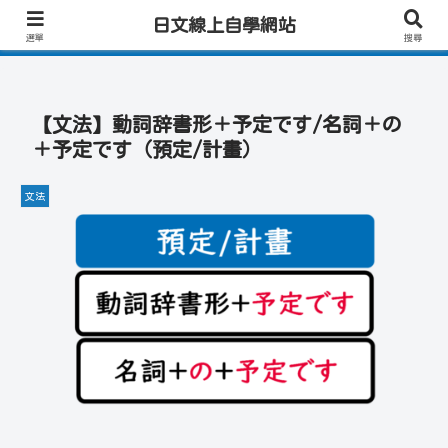
日文學習首選｜快速學會實用日文｜專業日籍老師一對一線上教學｜高效會話練
日文線上自學網站
習！
選單
搜尋
【文法】動詞辞書形＋予定です/名詞＋の
＋予定です（預定/計畫）
文法