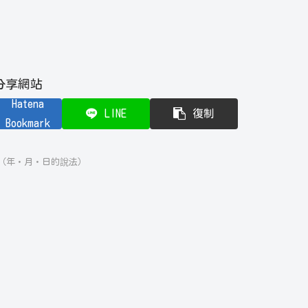
分享網站
Hatena
LINE
復制
Bookmark
（年・月・日的說法）