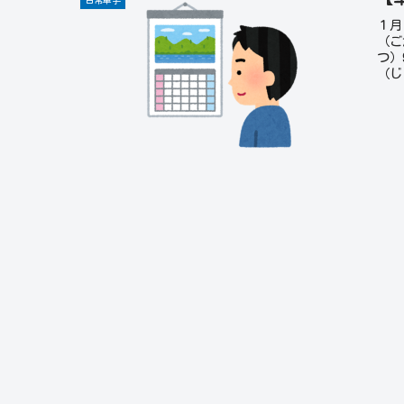
１月
（ご
つ）
（じ
（よ
日（