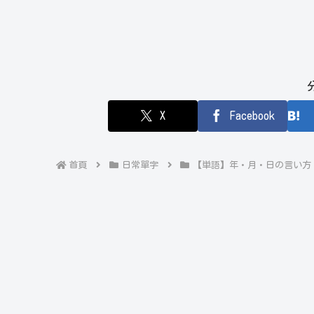
X
Facebook
首頁
日常單字
【単語】年・月・日の言い方