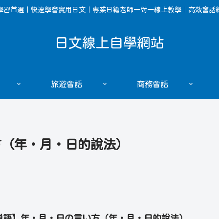
學習首選｜快速學會實用日文｜專業日籍老師一對一線上教學｜高效會話
日文線上自學網站
旅遊會話
商務會話
方（年・月・日的說法）
単語】年・月・日の言い方（年・月・日的說法）