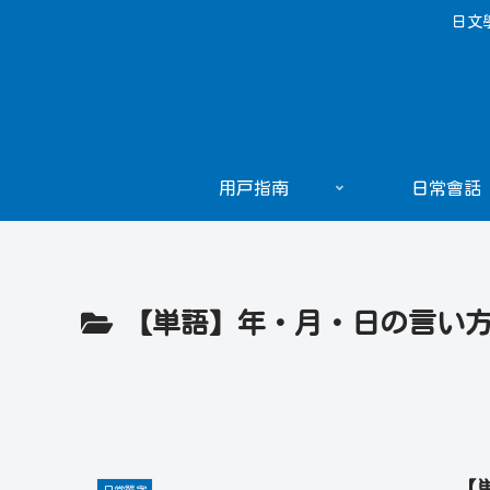
日文
用戸指南
日常會話
【単語】年・月・日の言い
【
日常單字