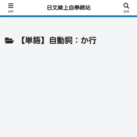
日文學習首選｜快速學會實用日文｜專業日籍老師一對一線上教學｜高效會話練
日文線上自學網站
習！
選單
搜尋
【単語】自動詞：か行