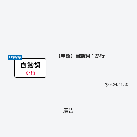
【単語】自動詞：か行
日常單字
2024.11.30
廣告