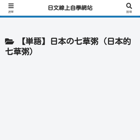
日文學習首選｜快速學會實用日文｜專業日籍老師一對一線上教學｜高效會話練
日文線上自學網站
習！
選單
搜尋
【単語】日本の七草粥（日本的
七草粥）