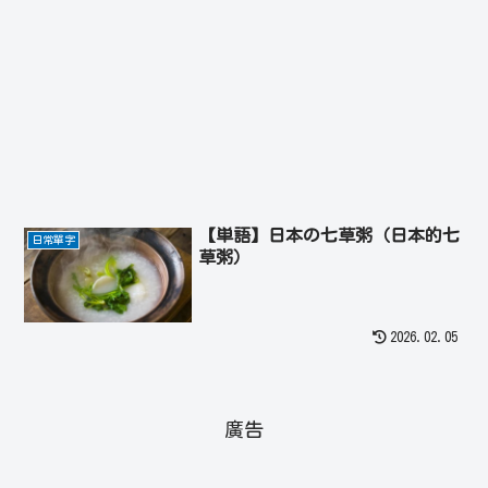
【単語】日本の七草粥（日本的七
日常單字
草粥）
2026.02.05
廣告