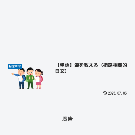
【単語】道を教える（指路相關的
日常單字
日文）
2025.07.05
廣告