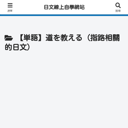
日文學習首選｜快速學會實用日文｜專業日籍老師一對一線上教學｜高效會話練
日文線上自學網站
習！
選單
搜尋
【単語】道を教える（指路相關
的日文）