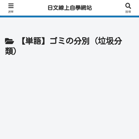
日文學習首選｜快速學會實用日文｜專業日籍老師一對一線上教學｜高效會話練
日文線上自學網站
習！
選單
搜尋
【単語】ゴミの分別（垃圾分
類）