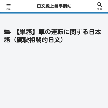
日文學習首選｜快速學會實用日文｜專業日籍老師一對一線上教學｜高效會話練
日文線上自學網站
習！
選單
搜尋
【単語】車の運転に関する日本
語（駕駛相關的日文）