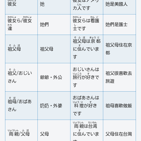
彼
女
はアメリ
かの
じょ
彼
女
她
她是美國人
じん
カ
人
です
かの
じょ
かの
じょ
かの
じょ
かん
ご
彼
女
ら/
彼
女
彼
女
らは
看
護
她們
她們是護士
たち
し
達
士
です
そ
ふ
ぼ
きょう
と
祖
父
母
は
京
都
祖父母住在京
そ
ふ
ぼ
す
祖
父
母
祖父母
に
住
んでいま
都
す
おじいさんは
そ
ふ
祖
父
/おじい
祖父很喜歡去
りょ
こう
す
爺爺・外公
旅
行
が
好
きで
さん
旅遊
す
おばあさんは
そ
ぼ
祖
母
/おばあ
りょう
り
す
奶奶・外婆
料
理
が
好
き
祖母喜歡做飯
さん
です
りょう
しん
たい
わん
両
親
は
台
湾
りょう
しん
ふ
ぼ
す
両
親
/
父
母
父母
に
住
んでいま
父母住在台灣