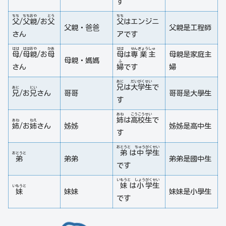
す
ちち
ちち
おや
とう
ちち
父
/
父
親
/お
父
父
はエンジニ
父親・爸爸
父親是工程師
さん
アです
はは
はは
おや
かあ
はは
せん
ぎょう
しゅ
母
/
母
親
/お
母
母
は
専
業
主
母親是家庭主
母親・媽媽
ふ
さん
婦
です
婦
あに
だい
がく
せい
兄
は
大
学
生
で
あに
にい
兄
/お
兄
さん
哥哥
哥哥是大學生
す
あね
こう
こう
せい
姉
は
高
校
生
で
あね
ねえ
姉
/お
姉
さん
姊姊
姊姊是高中生
す
おとうと
ちゅう
がく
せい
弟
は
中
学
生
おとうと
弟
弟弟
弟弟是國中生
です
いもうと
しょう
がく
せい
妹
は
小
学
生
いもうと
妹
妹妹
妹妹是小學生
です