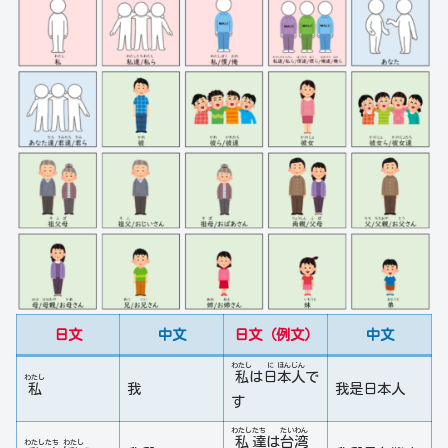
日文
中文
日文（例文）
中文
わたし
に
ほん
じん
私
は
日
本
人
で
わたし
私
我
我是日本人
す
わたし
たち
たい
わん
私
達
は
台
湾
わたし
たち
わたし