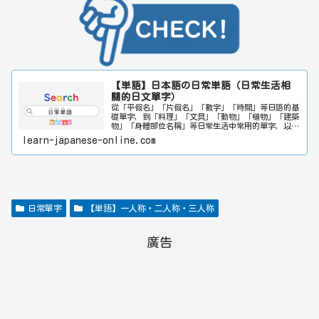
【単語】日本語の日常単語（日常生活相
關的日文單字）
從「平假名」「片假名」「數字」「時間」等日語的基
礎單字，到「料理」「文具」「動物」「植物」「建築
物」「身體部位名稱」等日常生活中常用的單字，以及
表示感情和味道的形容詞，均按類別詳細介紹。基於
learn-japanese-online.com
「百聞不如一見」的觀念，每個單字都附有相關插圖，
讓您像看漫畫一樣輕鬆愉快地記住單字。關於旅行中常
用的單字和商務相關的單字，請一起參考「旅行單字」
和「商務單字」。此外，如果有想查找的單字，請在網
頁右上角的搜尋欄輸入相關單字。日文或中文都可以搜
尋。希望本網站能對日文學習者的日文能力提升多多少
少都有所幫助。
日常單字
【単語】一人称・二人称・三人称
廣告