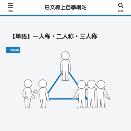
日文學習首選｜快速學會實用日文｜專業日籍老師一對一線上教學｜高效會話練
日文線上自學網站
習！
選單
搜尋
【単語】一人称・二人称・三人称
日常單字