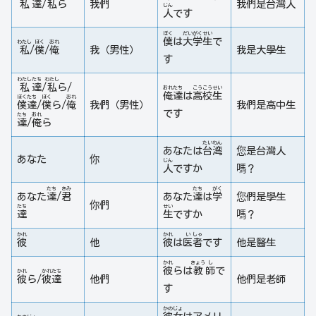
私
達
/
私
ら
我們
我們是台灣人
じん
人
です
ぼく
だい
がく
せい
僕
は
大
学
生
で
わたし
ぼく
おれ
私
/
僕
/
俺
我（男性）
我是大學生
す
わたし
たち
わたし
私
達
/
私
ら/
おれ
たち
こう
こう
せい
俺
達
は
高
校
生
ぼく
たち
ぼく
おれ
僕
達
/
僕
ら/
俺
我們（男性）
我們是高中生
です
たち
おれ
達
/
俺
ら
たい
わん
あなたは
台
湾
您是台灣人
あなた
你
じん
人
ですか
嗎？
たち
きみ
たち
がく
あなた
達
/
君
あなた
達
は
学
您們是學生
你們
たち
せい
達
生
ですか
嗎？
かれ
かれ
い
しゃ
彼
他
彼
は
医
者
です
他是醫生
かれ
きょう
し
彼
らは
教
師
で
かれ
かれ
たち
彼
ら/
彼
達
他們
他們是老師
す
かの
じょ