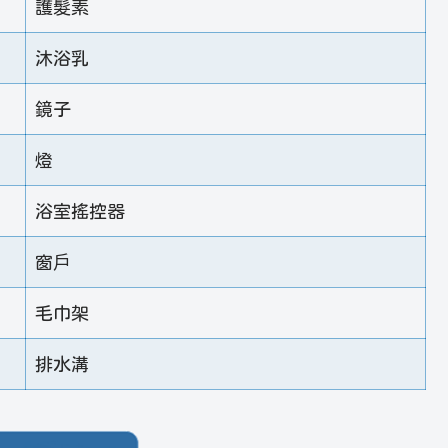
護髮素
沐浴乳
鏡子
燈
浴室搖控器
窗戶
毛巾架
排水溝