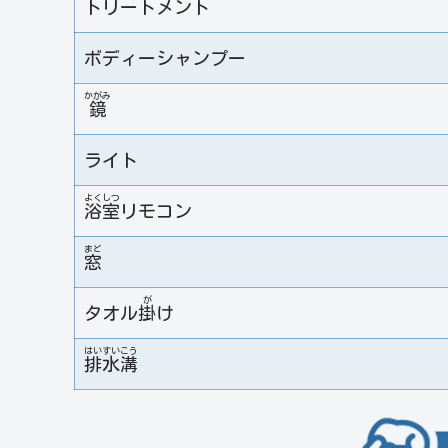
トリートメント
ボディーシャンプー
かがみ
鏡
ライト
よく
しつ
浴
室
リモコン
まど
窓
が
タオル
掛
け
はい
すい
こう
排
水
溝