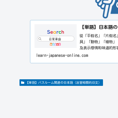
【単語】日本語の
從「平假名」「片假名
具」「動物」「植物」
及表示感情和味道的形
每個單字都附有相關插
learn-japanese-online.com
用的單字和商務相關的
果有想查找的單字，請
尋。希望本網站能對日
【単語】バスルーム関連の日本語（浴室相關的日文）