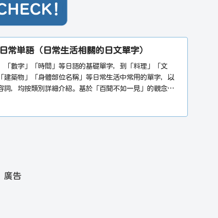
日常単語（日常生活相關的日文單字）
」「數字」「時間」等日語的基礎單字，到「料理」「文
「建築物」「身體部位名稱」等日常生活中常用的單字，以
容詞，均按類別詳細介紹。基於「百聞不如一見」的觀念，
圖，讓您像看漫畫一樣輕鬆愉快地記住單字。關於旅行中常
單字，請一起參考「旅行單字」和「商務單字」。此外，如
在網頁右上角的搜尋欄輸入相關單字。日文或中文都可以搜
文學習者的日文能力提升多多少少都有所幫助。
廣告