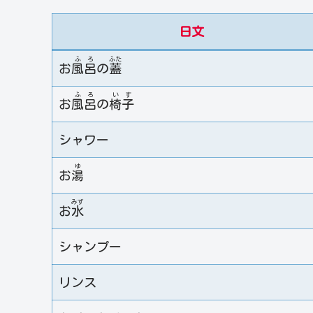
日文
ふ
ろ
ふた
お
風
呂
の
蓋
ふ
ろ
い
す
お
風
呂
の
椅
子
シャワー
ゆ
お
湯
みず
お
水
シャンプー
リンス