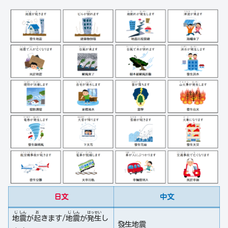
日文
中文
じ
しん
お
じ
しん
はっ
せい
地
震
が
起
きます/
地
震
が
発
生
し
發生地震