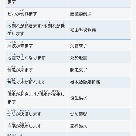
ます
たお
ビルが
倒
れます
建築物倒塌
じ
わ
お
じ
わ
はっ
地
割
れが
起
きます/
地
割
れが
発
地面出現裂縫
せい
生
します
つ
なみ
き
津
波
が
来
ます
海嘯來了
じ
しん
な
地
震
で
亡
くなります
死於地震
たい
ふう
き
台
風
が
来
ます
颱風來了
たい
ふう
き
お
台
風
で
木
が
折
れます
樹木被颱風折斷
こう
ずい
お
こう
ずい
はっ
せい
洪
水
が
起
きます/
洪
水
が
発
生
し
發生洪水
ます
てい
ぼう
けっ
かい
堤
防
が
決
壊
します
堤防潰堤
じ
たく
しん
すい
自
宅
が
浸
水
します
家裡淹水
かみなり
お