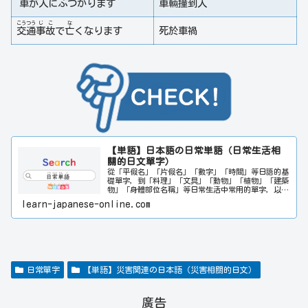
車
が
人
にぶつかります
車輛撞到人
こう
つう
じ
こ
な
交
通
事
故
で
亡
くなります
死於車禍
【単語】日本語の日常単語（日常生活相
關的日文單字）
從「平假名」「片假名」「數字」「時間」等日語的基
礎單字，到「料理」「文具」「動物」「植物」「建築
物」「身體部位名稱」等日常生活中常用的單字，以及
表示感情和味道的形容詞，均按類別詳細介紹。基於
learn-japanese-online.com
「百聞不如一見」的觀念，每個單字都附有相關插圖，
讓您像看漫畫一樣輕鬆愉快地記住單字。關於旅行中常
用的單字和商務相關的單字，請一起參考「旅行單字」
和「商務單字」。此外，如果有想查找的單字，請在網
頁右上角的搜尋欄輸入相關單字。日文或中文都可以搜
尋。希望本網站能對日文學習者的日文能力提升多多少
少都有所幫助。
日常單字
【単語】災害関連の日本語（災害相關的日文）
廣告