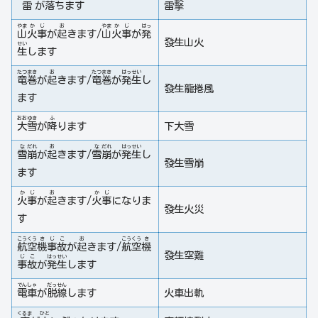
雷
が
落
ちます
雷擊
やま
か
じ
お
やま
か
じ
はっ
山
火
事
が
起
きます/
山
火
事
が
発
發生山火
せい
生
します
たつ
まき
お
たつ
まき
はっ
せい
竜
巻
が
起
きます/
竜
巻
が
発
生
し
發生龍捲風
ます
おお
ゆき
ふ
大
雪
が
降
ります
下大雪
な
だれ
お
な
だれ
はっ
せい
雪
崩
が
起
きます/
雪
崩
が
発
生
し
發生雪崩
ます
か
じ
お
かじ
火
事
が
起
きます/
火事
になりま
發生火災
す
こう
くう
き
じ
こ
お
こう
くう
き
航
空
機
事
故
が
起
きます/
航
空
機
發生空難
じ
こ
はっ
せい
事
故
が
発
生
します
でん
しゃ
だっ
せん
電
車
が
脱
線
します
火車出軌
くるま
ひと